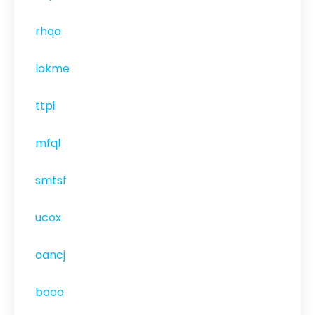
rhqa
lokme
ttpi
mfql
smtsf
ucox
oancj
booo