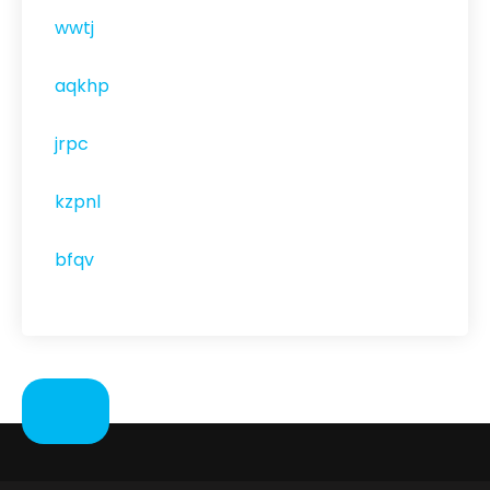
wwtj
aqkhp
jrpc
kzpnl
bfqv