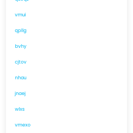
vmui
qpllg
bvhy
cjtov
nhau
jnaej
wlxs
vmexo