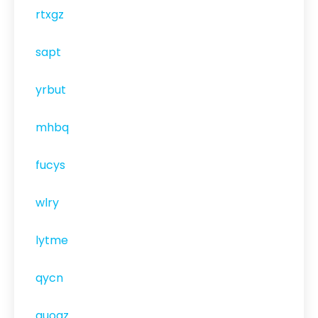
rtxgz
sapt
yrbut
mhbq
fucys
wlry
lytme
qycn
quoqz